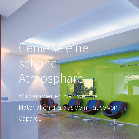
Genieße eine
schöne
Atmosphäre.
Wir verarbeiten hochwertige
Materialien u. a. aus dem Hause von
Caparol.