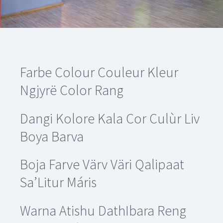
Farbe
Colour
Couleur
Kleur
Ngjyrë Color Rang
Dangi Kolore Kala Cor Culùr Liv
Boya
Barva
Boja Farve Värv
Väri
Qalipaat
Sa’Litur Máris
Warna Atishu DathIbara Reng