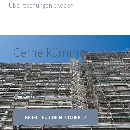
Überraschungen erleben.
Gerne kümmern wir
uns darum, dass das
Gerüst zum Termin
steht.
BEREIT FÜR DEIN PROJEKT?